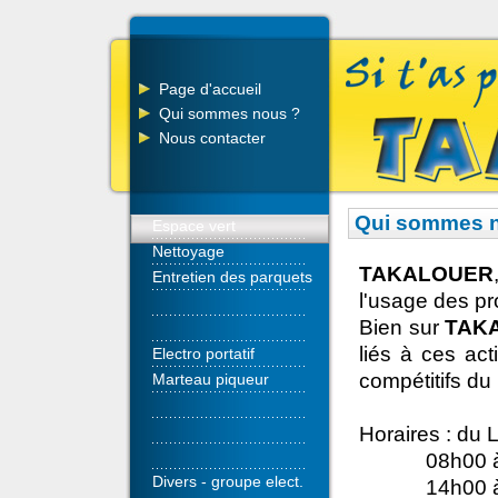
Page d'accueil
Qui sommes nous ?
Nous contacter
Qui sommes 
Espace vert
Nettoyage
TAKALOUER
Entretien des parquets
l'usage des pro
Bien sur
TAK
liés à ces act
Electro portatif
compétitifs du
Marteau piqueur
Horaires : du 
08h00 
Divers - groupe elect.
14h00 